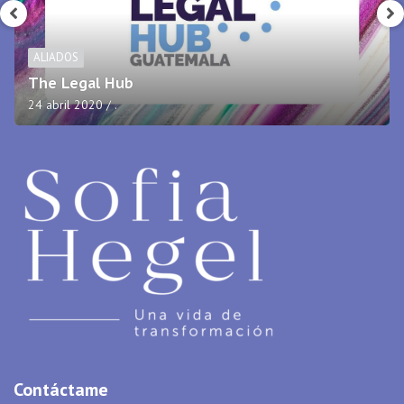
ALIADOS
Oakland Mall
17 abril 2020
.
Contáctame