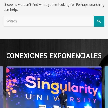
It seems we can’t find what you’re looking for. Perhaps searching
can help.
S
e
a
r
c
h
CONEXIONES EXPONENCIALES