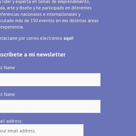
y líder y experta en temas de emprendimiento,
da, arte y diseño y he participado en diferentes
nferencias nacionales e internacionales y
ecutado más de 150 eventos en mis distintas áreas
 experiencia.
ALIADOS
ALIADOS
Palermo
Parque L
ntáctame por correo electrónico
aqui!
7 abril 2020
.
17 abril 2020
scríbete a mi newsletter
rst Name
st Name
ail address: