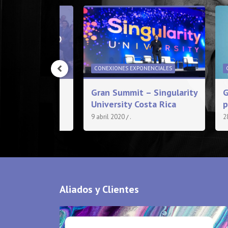
EXPONENCIALES
CONEXIONES EXPONENCIALES
es
Gran Summit – Singularity
G
ales®
University Costa Rica
p
.
9 abril 2020
.
2
Aliados y Clientes