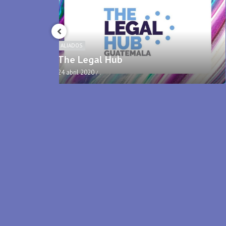
ALIADOS
Oakland Mall
17 abril 2020
.