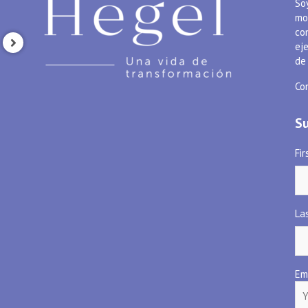
So
mo
co
ej
ALIADOS
de
Young Leaders fo the Americas
Initiative
Co
17 abril 2020
.
1
Su
Fi
La
Em