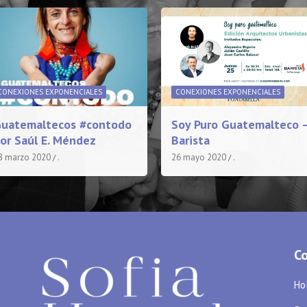
CONEXIONES EXPONENCIALES
CONEXIONES EXPONENCIALES
uatemaltecos #contodo
Soy Puro Guatemalteco 
or Saúl E. Méndez
Barista
8 marzo 2020
.
26 mayo 2020
.
C
Hol