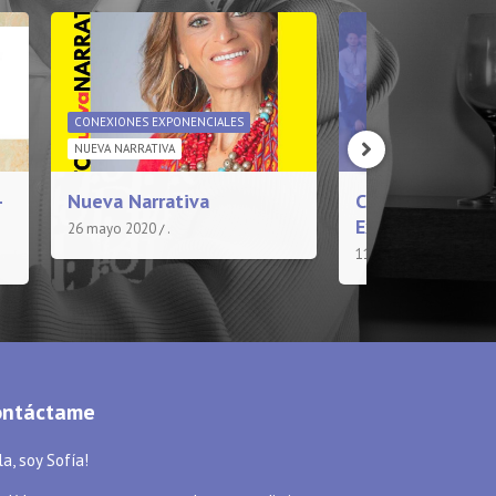
CONEXIONES EXPONENCIALES
NUEVA NARRATIVA
CONEXIONES EXPONENC
–
Nueva Narrativa
Conexiones
Exponenciales®
26 mayo 2020
.
11 mayo 2020
.
ontáctame
a, soy Sofía!